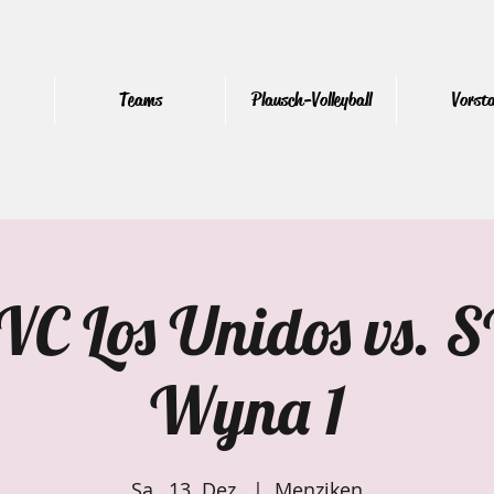
Teams
Plausch-Volleyball
Vorst
C Los Unidos vs. S
Wyna 1
Sa., 13. Dez.
  |  
Menziken